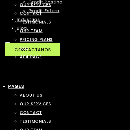
Grodit Postino
OUR SERVICES
Grodit Esfera
CONTACT
Industrias
TESTIMONIALS
Blog
OUR TEAM
PRICING PLANS
FAQ
CONTACTANOS
404 PAGE
PAGES
ABOUT US
OUR SERVICES
CONTACT
TESTIMONIALS