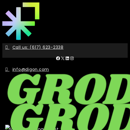
Skip
to
the
content
Call us: (617) 623-2338
Facebook
X
LinkedIn
Instagram
info@digon.com