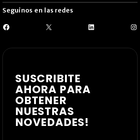
Seguinos en las redes
Facebook
X
LinkedIn
In
SUSCRIBITE
AHORA PARA
OBTENER
NUESTRAS
NOVEDADES!