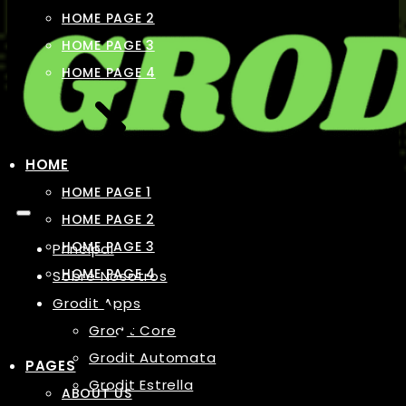
HOME PAGE 2
HOME PAGE 3
HOME PAGE 4
HOME
HOME PAGE 1
HOME PAGE 2
HOME PAGE 3
Principal
HOME PAGE 4
Sobre Nosotros
Grodit Apps
Grodit Core
Grodit Automata
PAGES
Grodit Estrella
ABOUT US