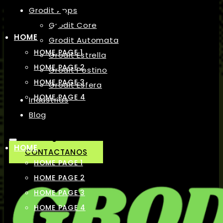
Grodit Apps
Grodit Core
HOME
Grodit Automata
HOME PAGE 1
Grodit Estrella
HOME PAGE 2
Grodit Postino
HOME PAGE 3
Grodit Esfera
HOME PAGE 4
Industrias
Blog
HOME
CONTACTANOS
HOME PAGE 1
HOME PAGE 2
HOME PAGE 3
HOME PAGE 4