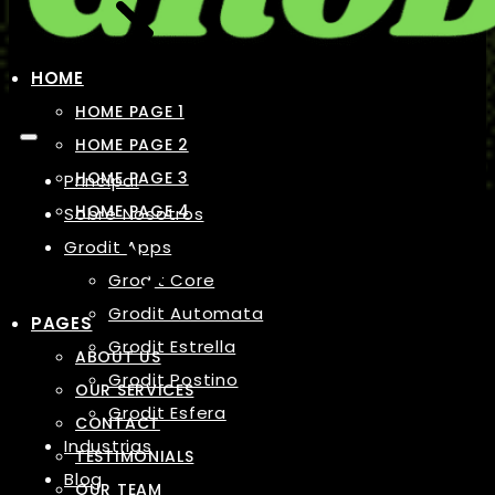
HOME
HOME PAGE 1
HOME PAGE 2
HOME PAGE 3
Principal
HOME PAGE 4
Sobre Nosotros
Grodit Apps
Grodit Core
Grodit Automata
PAGES
Grodit Estrella
ABOUT US
Grodit Postino
OUR SERVICES
Grodit Esfera
CONTACT
Industrias
TESTIMONIALS
Blog
OUR TEAM