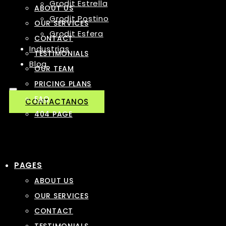
Grodit Estrella
ABOUT US
Grodit Postino
OUR SERVICES
Grodit Esfera
CONTACT
Industrias
TESTIMONIALS
Blog
OUR TEAM
PRICING PLANS
FAQ
CONTACTANOS
404 PAGE
PAGES
ABOUT US
OUR SERVICES
CONTACT