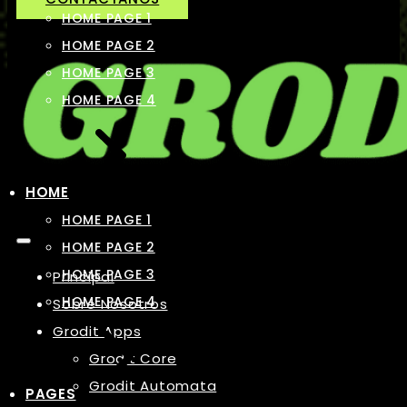
HOME PAGE 1
HOME PAGE 2
HOME PAGE 3
HOME PAGE 4
HOME
HOME PAGE 1
HOME PAGE 2
HOME PAGE 3
Principal
HOME PAGE 4
Sobre Nosotros
Grodit Apps
Grodit Core
Grodit Automata
PAGES