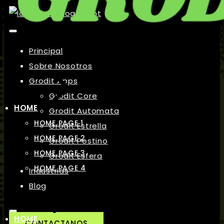
Principal
Sobre Nosotros
Grodit Apps
Grodit Core
HOME
Grodit Automata
HOME PAGE 1
Grodit Estrella
HOME PAGE 2
Grodit Postino
HOME PAGE 3
Grodit Esfera
HOME PAGE 4
Industrias
Blog
HOME
CONTACTANOS