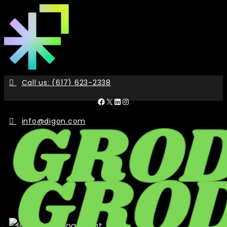
Skip
to
the
content
Call us: (617) 623-2338
Facebook
X
LinkedIn
Instagram
info@digon.com