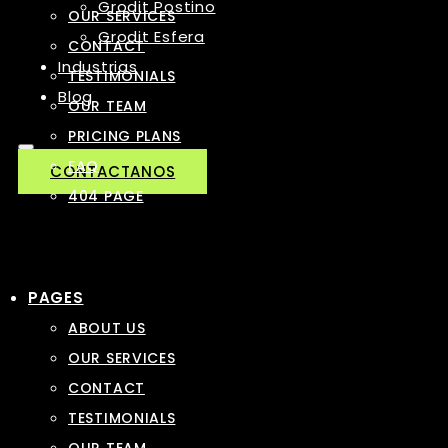
Grodit Postino
OUR SERVICES
Grodit Esfera
CONTACT
Industrias
TESTIMONIALS
Blog
OUR TEAM
PRICING PLANS
FAQ
CONTACTANOS
404 PAGE
PAGES
ABOUT US
OUR SERVICES
CONTACT
TESTIMONIALS