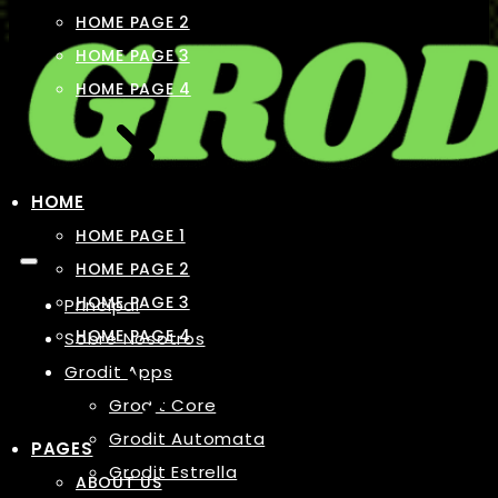
HOME PAGE 2
HOME PAGE 3
HOME PAGE 4
HOME
HOME PAGE 1
HOME PAGE 2
HOME PAGE 3
Principal
HOME PAGE 4
Sobre Nosotros
Grodit Apps
Grodit Core
Grodit Automata
PAGES
Grodit Estrella
ABOUT US