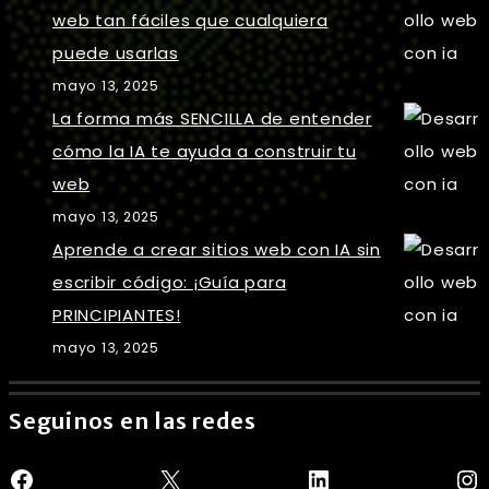
web tan fáciles que cualquiera
puede usarlas
mayo 13, 2025
La forma más SENCILLA de entender
cómo la IA te ayuda a construir tu
web
mayo 13, 2025
Aprende a crear sitios web con IA sin
escribir código: ¡Guía para
PRINCIPIANTES!
mayo 13, 2025
Seguinos en las redes
Facebook
X
LinkedIn
In