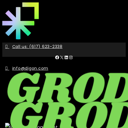
Skip
to
the
content
Call us: (617) 623-2338
Facebook
X
LinkedIn
Instagram
info@digon.com