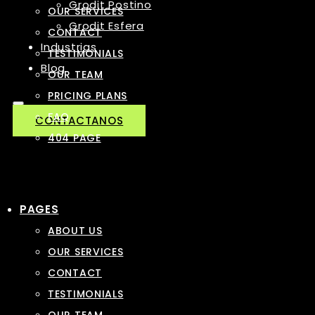
Grodit Postino
OUR SERVICES
Grodit Esfera
CONTACT
Industrias
TESTIMONIALS
Blog
OUR TEAM
PRICING PLANS
FAQ
CONTACTANOS
404 PAGE
PAGES
ABOUT US
OUR SERVICES
CONTACT
TESTIMONIALS