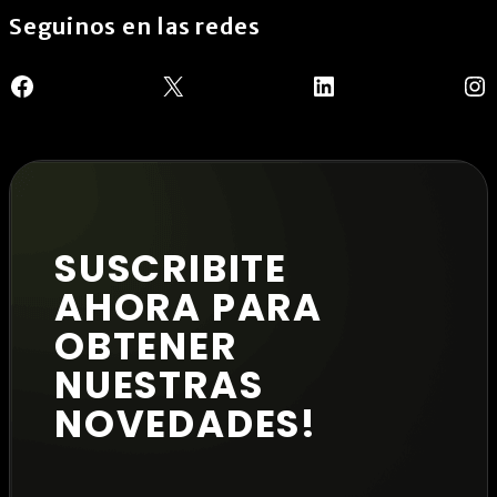
Seguinos en las redes
Facebook
X
LinkedIn
In
SUSCRIBITE
AHORA PARA
OBTENER
NUESTRAS
NOVEDADES!