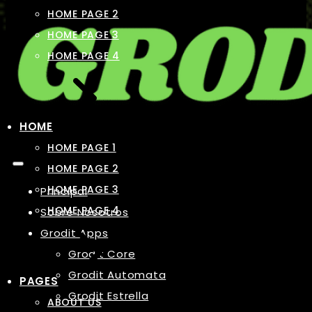
HOME PAGE 2
HOME PAGE 3
HOME PAGE 4
HOME
HOME PAGE 1
HOME PAGE 2
HOME PAGE 3
Principal
HOME PAGE 4
Sobre Nosotros
Grodit Apps
Grodit Core
Grodit Automata
PAGES
Grodit Estrella
ABOUT US