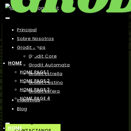
Principal
Sobre Nosotros
Grodit Apps
Grodit Core
HOME
Grodit Automata
HOME PAGE 1
Grodit Estrella
HOME PAGE 2
Grodit Postino
HOME PAGE 3
Grodit Esfera
HOME PAGE 4
Industrias
Blog
HOME
CONTACTANOS