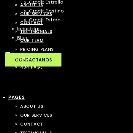
Grodit Estrella
ABOUT US
Grodit Postino
OUR SERVICES
Grodit Esfera
CONTACT
Industrias
TESTIMONIALS
Blog
OUR TEAM
PRICING PLANS
FAQ
CONTACTANOS
404 PAGE
PAGES
ABOUT US
OUR SERVICES
CONTACT