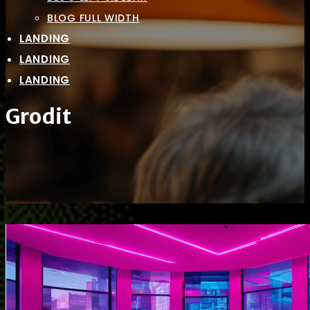
BLOG FULL WIDTH
LANDING
LANDING
LANDING
Grodit