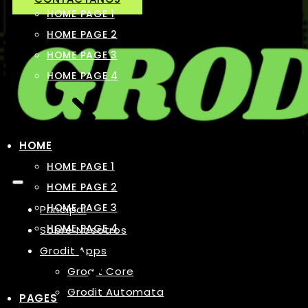
HOME PAGE 1
HOME PAGE 2
HOME PAGE 3
HOME PAGE 4
HOME
HOME PAGE 1
HOME PAGE 2
HOME PAGE 3
Principal
HOME PAGE 4
Sobre Nosotros
Grodit Apps
Grodit Core
Grodit Automata
PAGES