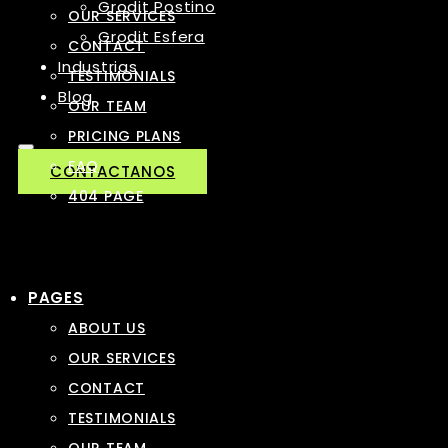
Grodit Postino
OUR SERVICES
Grodit Esfera
CONTACT
Industrias
TESTIMONIALS
Blog
OUR TEAM
PRICING PLANS
FAQ
CONTACTANOS
404 PAGE
PAGES
ABOUT US
OUR SERVICES
CONTACT
TESTIMONIALS