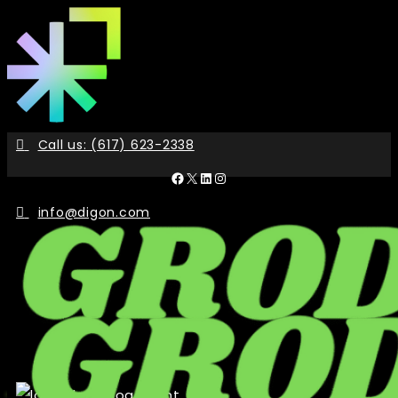
Skip
to
the
content
Call us: (617) 623-2338
Facebook
X
LinkedIn
Instagram
info@digon.com