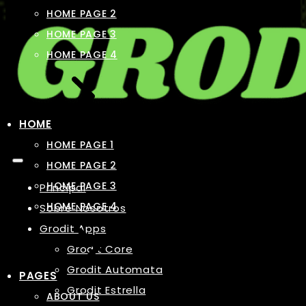
HOME PAGE 2
HOME PAGE 3
HOME PAGE 4
HOME
HOME PAGE 1
HOME PAGE 2
HOME PAGE 3
Principal
HOME PAGE 4
Sobre Nosotros
Grodit Apps
Grodit Core
Grodit Automata
PAGES
Grodit Estrella
ABOUT US