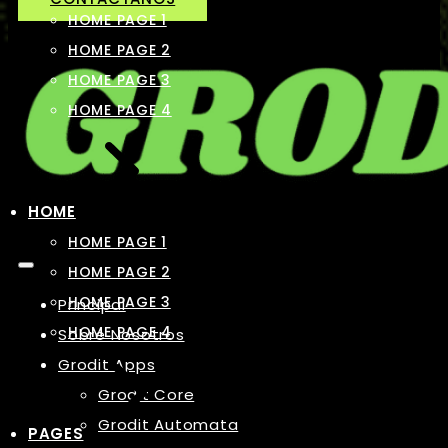
HOME PAGE 1
HOME PAGE 2
HOME PAGE 3
HOME PAGE 4
HOME
HOME PAGE 1
HOME PAGE 2
HOME PAGE 3
Principal
HOME PAGE 4
Sobre Nosotros
Grodit Apps
Grodit Core
Grodit Automata
PAGES