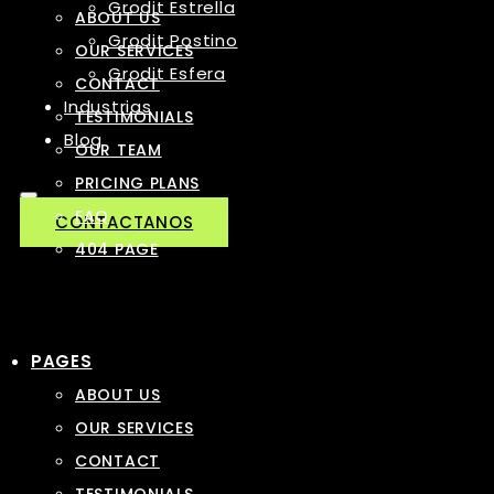
Grodit Estrella
ABOUT US
Grodit Postino
OUR SERVICES
Grodit Esfera
CONTACT
Industrias
TESTIMONIALS
Blog
OUR TEAM
PRICING PLANS
FAQ
CONTACTANOS
404 PAGE
PAGES
ABOUT US
OUR SERVICES
CONTACT