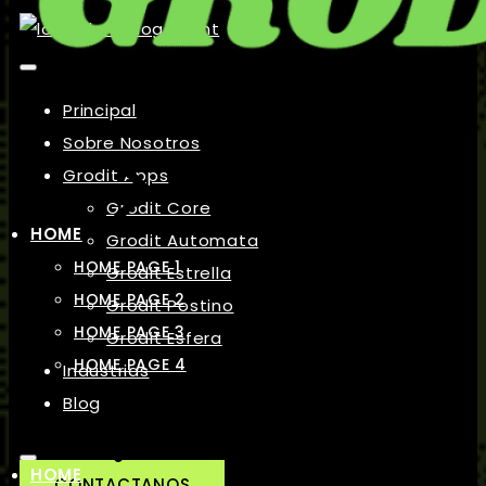
Principal
Sobre Nosotros
Grodit Apps
Grodit Core
HOME
Grodit Automata
HOME PAGE 1
Grodit Estrella
HOME PAGE 2
Grodit Postino
HOME PAGE 3
Grodit Esfera
HOME PAGE 4
Industrias
Blog
HOME
CONTACTANOS