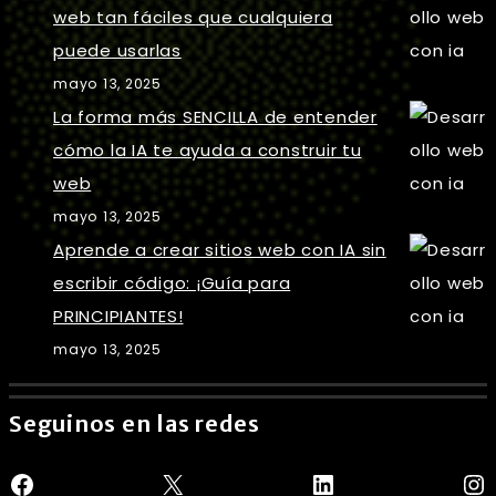
web tan fáciles que cualquiera
puede usarlas
mayo 13, 2025
La forma más SENCILLA de entender
cómo la IA te ayuda a construir tu
web
mayo 13, 2025
Aprende a crear sitios web con IA sin
escribir código: ¡Guía para
PRINCIPIANTES!
mayo 13, 2025
Seguinos en las redes
Facebook
X
LinkedIn
In