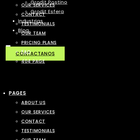
Grodit Postino
OUR SERVICES
Grodit Esfera
CONTACT
Industrias
TESTIMONIALS
Blog
OUR TEAM
PRICING PLANS
FAQ
CONTACTANOS
404 PAGE
PAGES
ABOUT US
OUR SERVICES
CONTACT
TESTIMONIALS