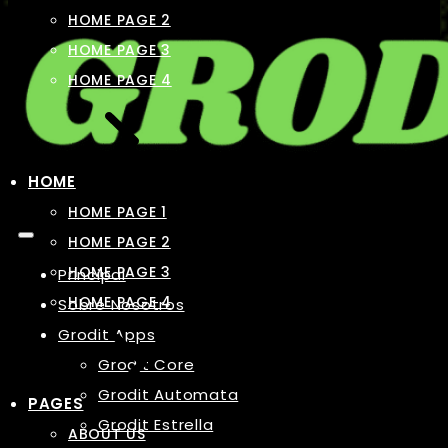
HOME PAGE 2
HOME PAGE 3
HOME PAGE 4
HOME
HOME PAGE 1
HOME PAGE 2
HOME PAGE 3
Principal
HOME PAGE 4
Sobre Nosotros
Grodit Apps
Grodit Core
Grodit Automata
PAGES
Grodit Estrella
ABOUT US