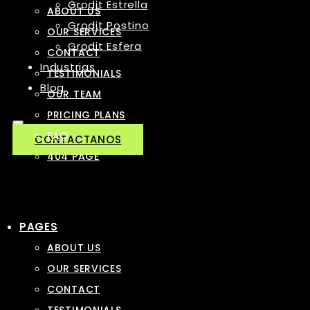
Grodit Estrella
ABOUT US
Grodit Postino
OUR SERVICES
Grodit Esfera
CONTACT
Industrias
TESTIMONIALS
Blog
OUR TEAM
PRICING PLANS
FAQ
CONTACTANOS
404 PAGE
PAGES
ABOUT US
OUR SERVICES
CONTACT