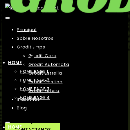
Principal
Sobre Nosotros
Grodit Apps
Grodit Core
HOME
Grodit Automata
HOME PAGE 1
Grodit Estrella
HOME PAGE 2
Grodit Postino
HOME PAGE 3
Grodit Esfera
HOME PAGE 4
Industrias
Blog
HOME
CONTACTANOS