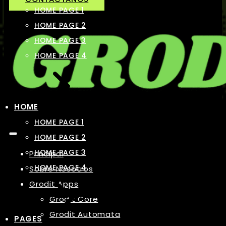
HOME PAGE 1
HOME PAGE 2
HOME PAGE 3
HOME PAGE 4
HOME
HOME PAGE 1
HOME PAGE 2
HOME PAGE 3
Principal
HOME PAGE 4
Sobre Nosotros
Grodit Apps
Grodit Core
Grodit Automata
PAGES