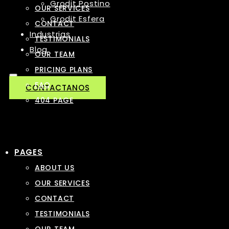
Grodit Postino
OUR SERVICES
Grodit Esfera
CONTACT
Industrias
TESTIMONIALS
Blog
OUR TEAM
PRICING PLANS
FAQ
CONTACTANOS
404 PAGE
PAGES
ABOUT US
OUR SERVICES
CONTACT
TESTIMONIALS