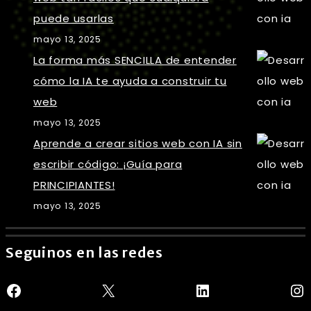
puede usarlas
mayo 13, 2025
La forma más SENCILLA de entender
cómo la IA te ayuda a construir tu
web
mayo 13, 2025
Aprende a crear sitios web con IA sin
escribir código: ¡Guía para
PRINCIPIANTES!
mayo 13, 2025
Seguinos en las redes
Facebook
X
LinkedIn
In