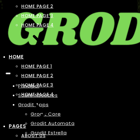
HOME PAGE 2
HOME PAGE 3
HOME PAGE 4
HOME
HOME PAGE 1
HOME PAGE 2
HOME PAGE 3
Principal
HOME PAGE 4
Sobre Nosotros
Grodit Apps
Grodit Core
Grodit Automata
PAGES
Grodit Estrella
ABOUT US