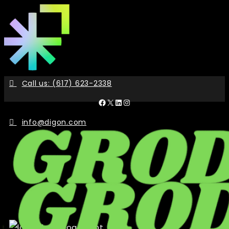
Skip
to
the
content
Call us: (617) 623-2338
Facebook
X
LinkedIn
Instagram
info@digon.com