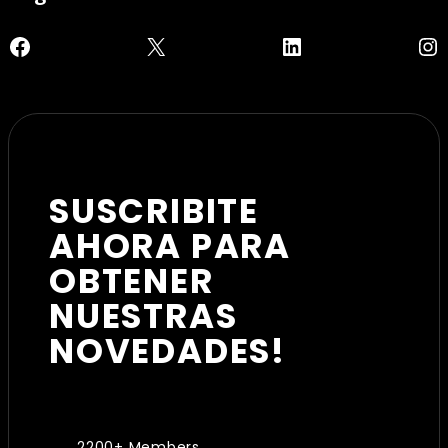
Facebook
X
LinkedIn
In
SUSCRIBITE
AHORA PARA
OBTENER
NUESTRAS
NOVEDADES!
2200+ Members