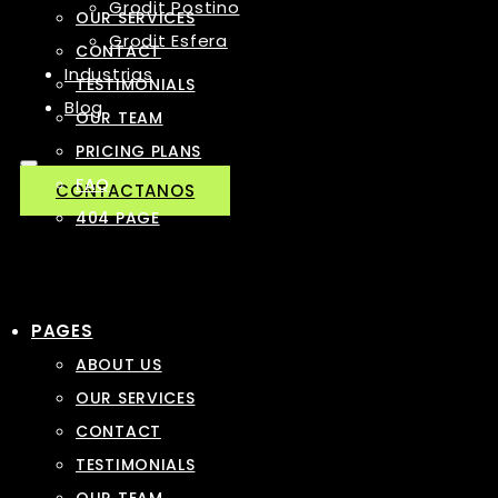
Grodit Postino
OUR SERVICES
Grodit Esfera
CONTACT
Industrias
TESTIMONIALS
Blog
OUR TEAM
PRICING PLANS
FAQ
CONTACTANOS
404 PAGE
PAGES
ABOUT US
OUR SERVICES
CONTACT
TESTIMONIALS