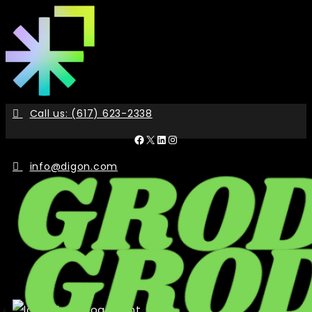
Skip
to
the
content
Call us: (617) 623-2338
Facebook
X
LinkedIn
Instagram
info@digon.com