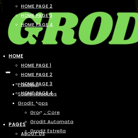
HOME PAGE 2
HOME PAGE 3
HOME PAGE 4
HOME
HOME PAGE 1
HOME PAGE 2
HOME PAGE 3
Principal
HOME PAGE 4
Sobre Nosotros
Grodit Apps
Grodit Core
Grodit Automata
PAGES
Grodit Estrella
ABOUT US