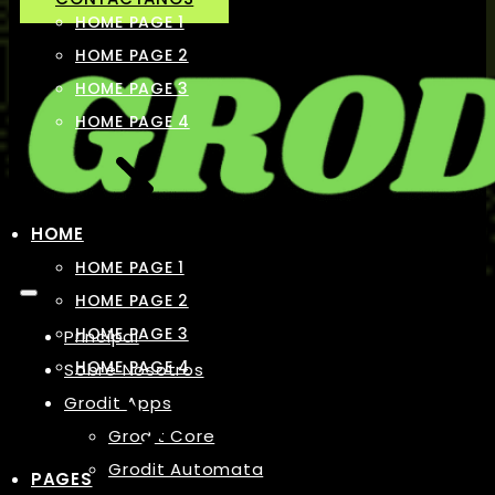
HOME PAGE 1
HOME PAGE 2
HOME PAGE 3
HOME PAGE 4
HOME
HOME PAGE 1
HOME PAGE 2
HOME PAGE 3
Principal
HOME PAGE 4
Sobre Nosotros
Grodit Apps
Grodit Core
Grodit Automata
PAGES