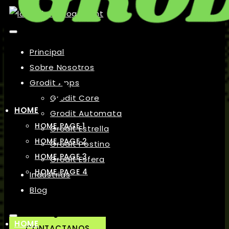
Principal
Sobre Nosotros
Grodit Apps
Grodit Core
HOME
Grodit Automata
HOME PAGE 1
Grodit Estrella
HOME PAGE 2
Grodit Postino
HOME PAGE 3
Grodit Esfera
HOME PAGE 4
Industrias
Blog
HOME
CONTACTANOS