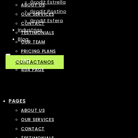
Grodit Estrella
ABOUT US
Grodit Postino
OUR SERVICES
Grodit Esfera
CONTACT
Industrias
TESTIMONIALS
Blog
OUR TEAM
PRICING PLANS
FAQ
CONTACTANOS
404 PAGE
PAGES
ABOUT US
OUR SERVICES
CONTACT