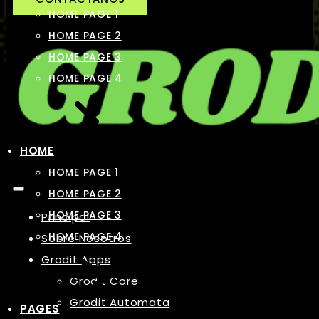
HOME PAGE 1
HOME PAGE 2
HOME PAGE 3
HOME PAGE 4
HOME
HOME PAGE 1
HOME PAGE 2
HOME PAGE 3
Principal
HOME PAGE 4
Sobre Nosotros
Grodit Apps
Grodit Core
Grodit Automata
PAGES