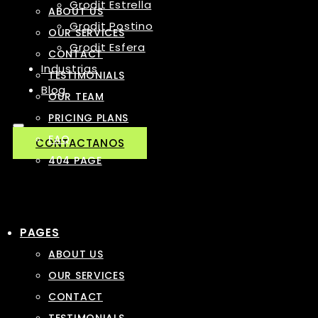
Grodit Estrella
ABOUT US
Grodit Postino
OUR SERVICES
Grodit Esfera
CONTACT
Industrias
TESTIMONIALS
Blog
OUR TEAM
PRICING PLANS
FAQ
CONTACTANOS
404 PAGE
PAGES
ABOUT US
OUR SERVICES
CONTACT