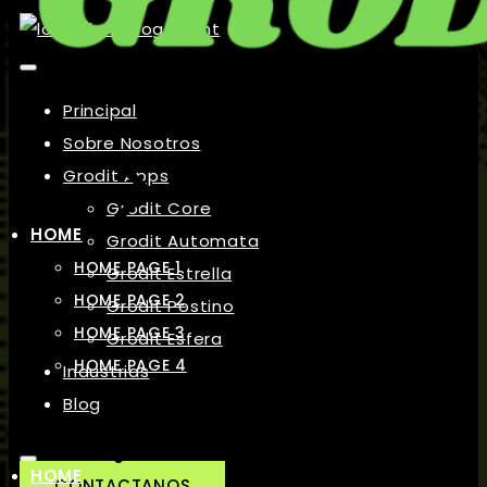
Principal
Sobre Nosotros
Grodit Apps
Grodit Core
HOME
Grodit Automata
HOME PAGE 1
Grodit Estrella
HOME PAGE 2
Grodit Postino
HOME PAGE 3
Grodit Esfera
HOME PAGE 4
Industrias
Blog
HOME
CONTACTANOS