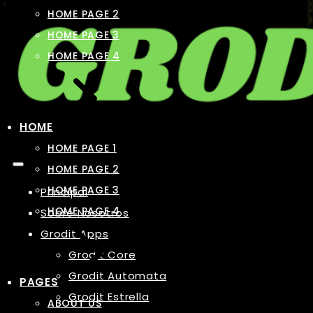
HOME PAGE 2
HOME PAGE 3
HOME PAGE 4
HOME
HOME PAGE 1
HOME PAGE 2
HOME PAGE 3
Principal
HOME PAGE 4
Sobre Nosotros
Grodit Apps
Grodit Core
Grodit Automata
PAGES
Grodit Estrella
ABOUT US