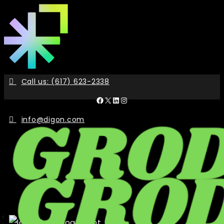
Skip
to
the
content
Call us: (617) 623-2338
Facebook
X
LinkedIn
Instagram
info@digon.com