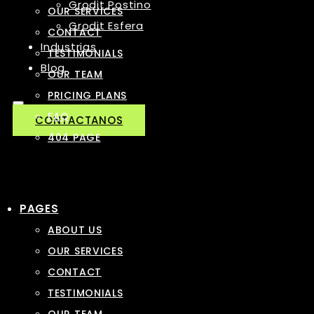
Grodit Postino
OUR SERVICES
Grodit Esfera
CONTACT
Industrias
TESTIMONIALS
Blog
OUR TEAM
PRICING PLANS
FAQ
CONTACTANOS
404 PAGE
PAGES
ABOUT US
OUR SERVICES
CONTACT
TESTIMONIALS