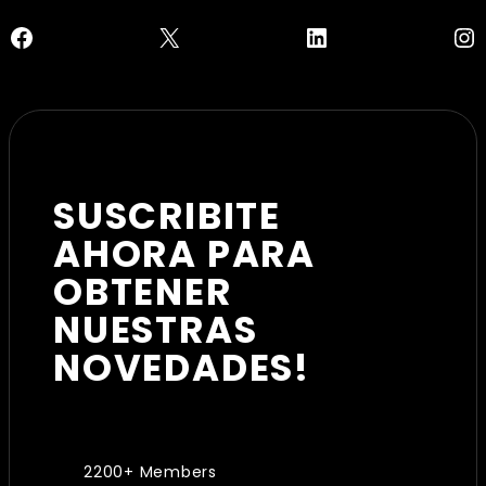
Facebook
X
LinkedIn
In
SUSCRIBITE
AHORA PARA
OBTENER
NUESTRAS
NOVEDADES!
2200+ Members