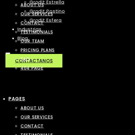
Grodit Estrella
ABOUT US
Grodit Postino
OUR SERVICES
Grodit Esfera
CONTACT
Industrias
TESTIMONIALS
Blog
OUR TEAM
PRICING PLANS
FAQ
CONTACTANOS
404 PAGE
PAGES
ABOUT US
OUR SERVICES
CONTACT