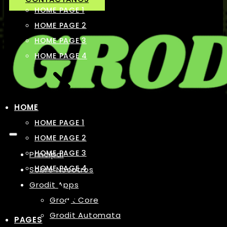
HOME PAGE 1
HOME PAGE 2
HOME PAGE 3
HOME PAGE 4
HOME
HOME PAGE 1
HOME PAGE 2
HOME PAGE 3
Principal
HOME PAGE 4
Sobre Nosotros
Grodit Apps
Grodit Core
Grodit Automata
PAGES