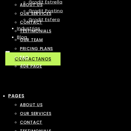
Grodit Estrella
ABOUT US
Grodit Postino
OUR SERVICES
Grodit Esfera
CONTACT
Industrias
TESTIMONIALS
Blog
OUR TEAM
PRICING PLANS
FAQ
CONTACTANOS
404 PAGE
PAGES
ABOUT US
OUR SERVICES
CONTACT