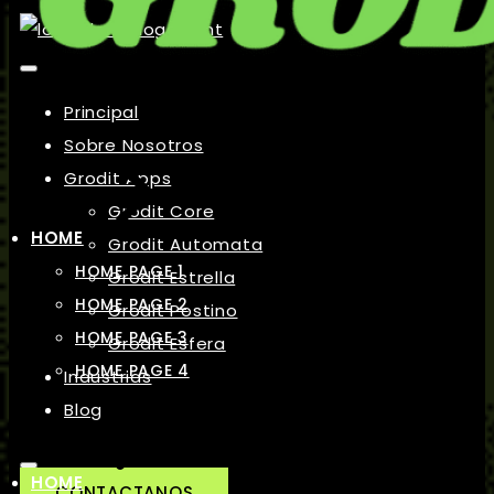
Principal
Sobre Nosotros
Grodit Apps
Grodit Core
HOME
Grodit Automata
HOME PAGE 1
Grodit Estrella
HOME PAGE 2
Grodit Postino
HOME PAGE 3
Grodit Esfera
HOME PAGE 4
Industrias
Blog
HOME
CONTACTANOS