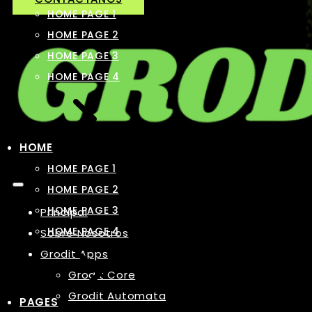
HOME PAGE 1
HOME PAGE 2
HOME PAGE 3
HOME PAGE 4
HOME
HOME PAGE 1
HOME PAGE 2
HOME PAGE 3
Principal
HOME PAGE 4
Sobre Nosotros
Grodit Apps
Grodit Core
Grodit Automata
PAGES