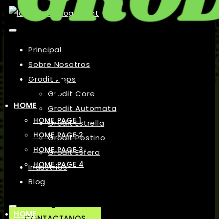
Principal
Sobre Nosotros
Grodit Apps
Grodit Core
HOME
Grodit Automata
HOME PAGE 1
Grodit Estrella
HOME PAGE 2
Grodit Postino
HOME PAGE 3
Grodit Esfera
HOME PAGE 4
Industrias
Blog
HOME
CONTACTANOS