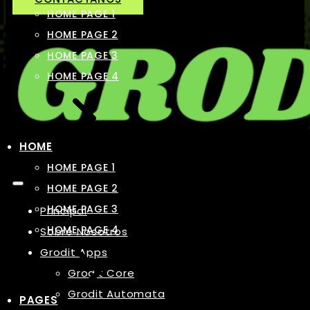
HOME PAGE 1
HOME PAGE 2
HOME PAGE 3
HOME PAGE 4
HOME
HOME PAGE 1
HOME PAGE 2
HOME PAGE 3
Principal
HOME PAGE 4
Sobre Nosotros
Grodit Apps
Grodit Core
Grodit Automata
PAGES