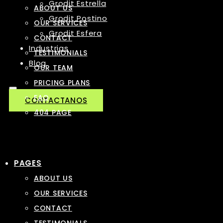
Grodit Estrella
ABOUT US
Grodit Postino
OUR SERVICES
Grodit Esfera
CONTACT
Industrias
TESTIMONIALS
Blog
OUR TEAM
PRICING PLANS
FAQ
CONTACTANOS
404 PAGE
PAGES
ABOUT US
OUR SERVICES
CONTACT