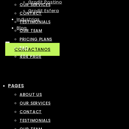
Grodit Postino
OUR SERVICES
Grodit Esfera
CONTACT
Industrias
TESTIMONIALS
Blog
OUR TEAM
PRICING PLANS
FAQ
CONTACTANOS
404 PAGE
PAGES
ABOUT US
OUR SERVICES
CONTACT
TESTIMONIALS