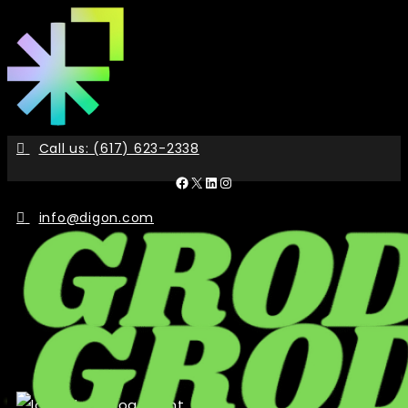
Skip
to
the
content
Call us: (617) 623-2338
Facebook
X
LinkedIn
Instagram
info@digon.com