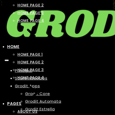
HOME PAGE 2
HOME PAGE 3
HOME PAGE 4
HOME
HOME PAGE 1
HOME PAGE 2
HOME PAGE 3
Principal
HOME PAGE 4
Sobre Nosotros
Grodit Apps
Grodit Core
Grodit Automata
PAGES
Grodit Estrella
ABOUT US