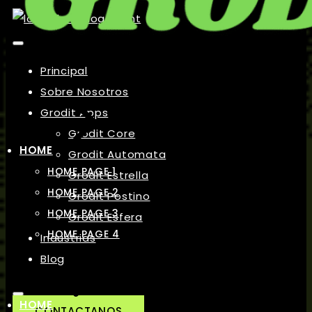
Principal
Sobre Nosotros
Grodit Apps
Grodit Core
HOME
Grodit Automata
HOME PAGE 1
Grodit Estrella
HOME PAGE 2
Grodit Postino
HOME PAGE 3
Grodit Esfera
HOME PAGE 4
Industrias
Blog
HOME
CONTACTANOS