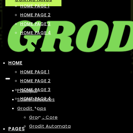
HOME PAGE 1
HOME PAGE 2
HOME PAGE 3
HOME PAGE 4
HOME
HOME PAGE 1
HOME PAGE 2
HOME PAGE 3
Principal
HOME PAGE 4
Sobre Nosotros
Grodit Apps
Grodit Core
Grodit Automata
PAGES