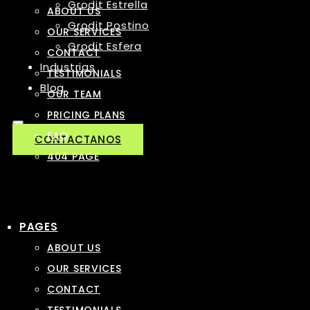
Grodit Estrella
ABOUT US
Grodit Postino
OUR SERVICES
Grodit Esfera
CONTACT
Industrias
TESTIMONIALS
Blog
OUR TEAM
PRICING PLANS
FAQ
CONTACTANOS
404 PAGE
PAGES
ABOUT US
OUR SERVICES
CONTACT