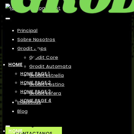
Principal
Sobre Nosotros
Grodit Apps
Grodit Core
HOME
Grodit Automata
HOME PAGE 1
Grodit Estrella
HOME PAGE 2
Grodit Postino
HOME PAGE 3
Grodit Esfera
HOME PAGE 4
Industrias
Blog
HOME
CONTACTANOS