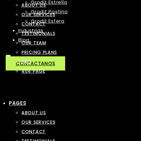
Grodit Estrella
ABOUT US
Grodit Postino
OUR SERVICES
Grodit Esfera
CONTACT
Industrias
TESTIMONIALS
Blog
OUR TEAM
PRICING PLANS
FAQ
CONTACTANOS
404 PAGE
PAGES
ABOUT US
OUR SERVICES
CONTACT