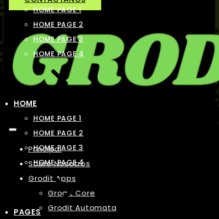
HOME PAGE 1
HOME PAGE 2
HOME PAGE 3
HOME PAGE 4
HOME
HOME PAGE 1
HOME PAGE 2
HOME PAGE 3
Principal
HOME PAGE 4
Sobre Nosotros
Grodit Apps
Grodit Core
Grodit Automata
PAGES