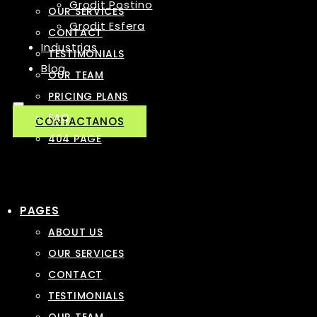
Grodit Postino
OUR SERVICES
Grodit Esfera
CONTACT
Industrias
TESTIMONIALS
Blog
OUR TEAM
PRICING PLANS
FAQ
CONTACTANOS
404 PAGE
PAGES
ABOUT US
OUR SERVICES
CONTACT
TESTIMONIALS