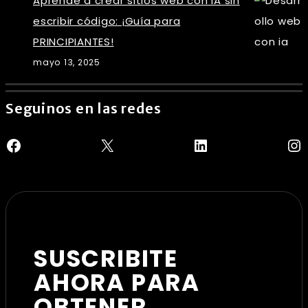
Aprende a crear sitios web con IA sin
escribir código: ¡Guía para
PRINCIPIANTES!
mayo 13, 2025
Seguinos en las redes
Facebook
X
LinkedIn
In
SUSCRIBITE
AHORA PARA
OBTENER