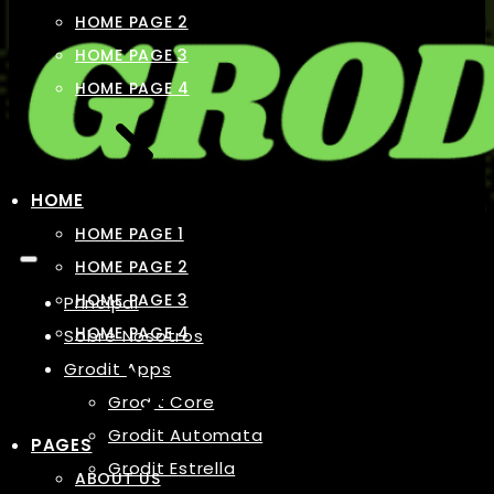
HOME PAGE 2
HOME PAGE 3
HOME PAGE 4
HOME
HOME PAGE 1
HOME PAGE 2
HOME PAGE 3
Principal
HOME PAGE 4
Sobre Nosotros
Grodit Apps
Grodit Core
Grodit Automata
PAGES
Grodit Estrella
ABOUT US