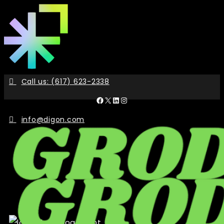
Skip
to
the
content
Call us: (617) 623-2338
Facebook
X
LinkedIn
Instagram
info@digon.com