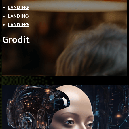
LANDING
LANDING
LANDING
Grodit