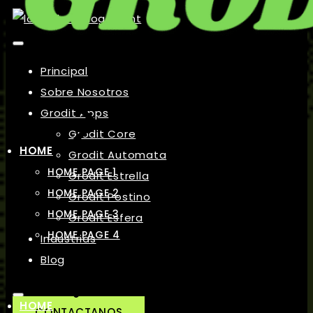
Principal
Sobre Nosotros
Grodit Apps
Grodit Core
HOME
Grodit Automata
HOME PAGE 1
Grodit Estrella
HOME PAGE 2
Grodit Postino
HOME PAGE 3
Grodit Esfera
HOME PAGE 4
Industrias
Blog
HOME
CONTACTANOS