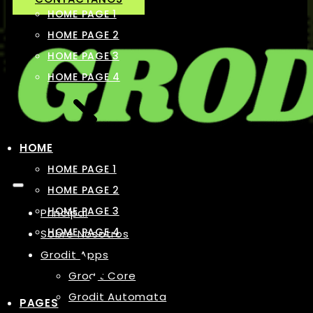
HOME PAGE 1
HOME PAGE 2
HOME PAGE 3
HOME PAGE 4
HOME
HOME PAGE 1
HOME PAGE 2
HOME PAGE 3
Principal
HOME PAGE 4
Sobre Nosotros
Grodit Apps
Grodit Core
Grodit Automata
PAGES