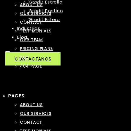
Grodit Estrella
ABOUT US
Grodit Postino
OUR SERVICES
Grodit Esfera
CONTACT
Industrias
TESTIMONIALS
Blog
OUR TEAM
PRICING PLANS
FAQ
CONTACTANOS
404 PAGE
PAGES
ABOUT US
OUR SERVICES
CONTACT