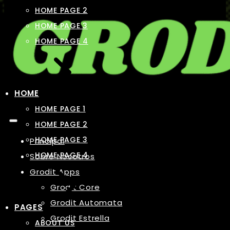
HOME PAGE 2
HOME PAGE 3
HOME PAGE 4
HOME
HOME PAGE 1
HOME PAGE 2
HOME PAGE 3
Principal
HOME PAGE 4
Sobre Nosotros
Grodit Apps
Grodit Core
Grodit Automata
PAGES
Grodit Estrella
ABOUT US