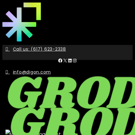
Skip
to
the
content
Call us: (617) 623-2338
Facebook
X
LinkedIn
Instagram
info@digon.com