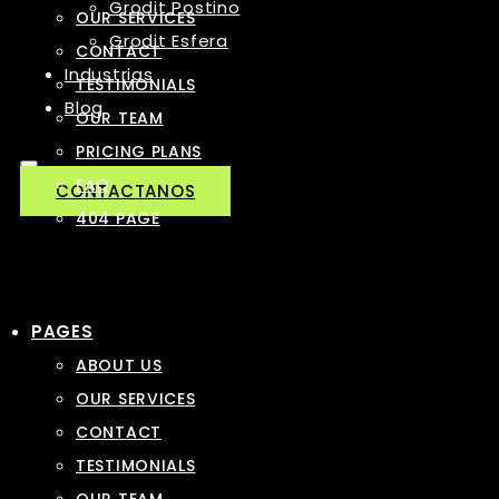
Grodit Postino
OUR SERVICES
Grodit Esfera
CONTACT
Industrias
TESTIMONIALS
Blog
OUR TEAM
PRICING PLANS
FAQ
CONTACTANOS
404 PAGE
PAGES
ABOUT US
OUR SERVICES
CONTACT
TESTIMONIALS