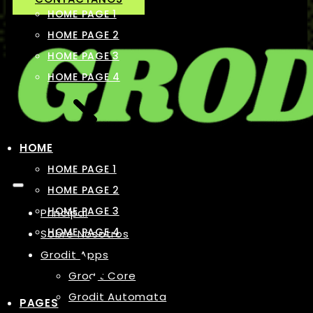
HOME PAGE 1
HOME PAGE 2
HOME PAGE 3
HOME PAGE 4
HOME
HOME PAGE 1
HOME PAGE 2
HOME PAGE 3
Principal
HOME PAGE 4
Sobre Nosotros
Grodit Apps
Grodit Core
Grodit Automata
PAGES