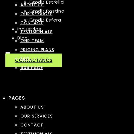
Grodit Estrella
ABOUT US
Grodit Postino
OUR SERVICES
Grodit Esfera
CONTACT
Industrias
TESTIMONIALS
Blog
OUR TEAM
PRICING PLANS
FAQ
CONTACTANOS
404 PAGE
PAGES
ABOUT US
OUR SERVICES
CONTACT