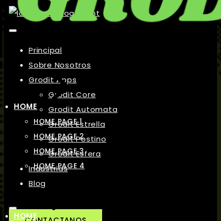
Principal
Sobre Nosotros
Grodit Apps
Grodit Core
HOME
Grodit Automata
HOME PAGE 1
Grodit Estrella
HOME PAGE 2
Grodit Postino
HOME PAGE 3
Grodit Esfera
HOME PAGE 4
Industrias
Blog
HOME
CONTACTANOS