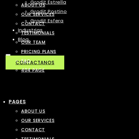
Grodit Estrella
ABOUT US
Grodit Postino
OUR SERVICES
Grodit Esfera
CONTACT
Industrias
TESTIMONIALS
Blog
OUR TEAM
PRICING PLANS
FAQ
CONTACTANOS
404 PAGE
PAGES
ABOUT US
OUR SERVICES
CONTACT