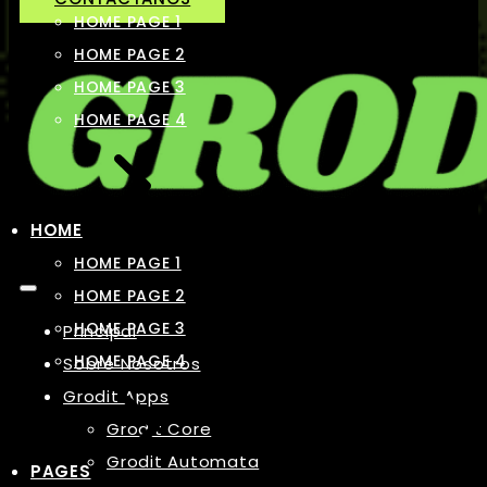
HOME PAGE 1
HOME PAGE 2
HOME PAGE 3
HOME PAGE 4
HOME
HOME PAGE 1
HOME PAGE 2
HOME PAGE 3
Principal
HOME PAGE 4
Sobre Nosotros
Grodit Apps
Grodit Core
Grodit Automata
PAGES