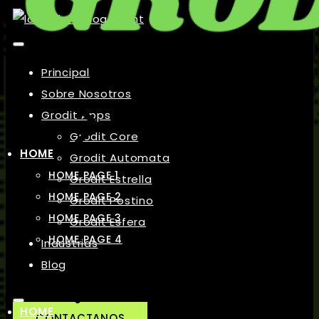
Principal
Sobre Nosotros
Grodit Apps
Grodit Core
HOME
Grodit Automata
HOME PAGE 1
Grodit Estrella
HOME PAGE 2
Grodit Postino
HOME PAGE 3
Grodit Esfera
HOME PAGE 4
Industrias
Blog
HOME
CONTACTANOS