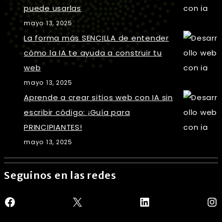
puede usarlas
mayo 13, 2025
La forma más SENCILLA de entender
cómo la IA te ayuda a construir tu
web
mayo 13, 2025
Aprende a crear sitios web con IA sin
escribir código: ¡Guía para
PRINCIPIANTES!
mayo 13, 2025
Seguinos en las redes
Facebook
X
LinkedIn
In