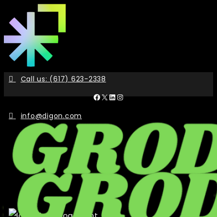
Skip
to
the
content
Call us: (617) 623-2338
Facebook
X
LinkedIn
Instagram
info@digon.com