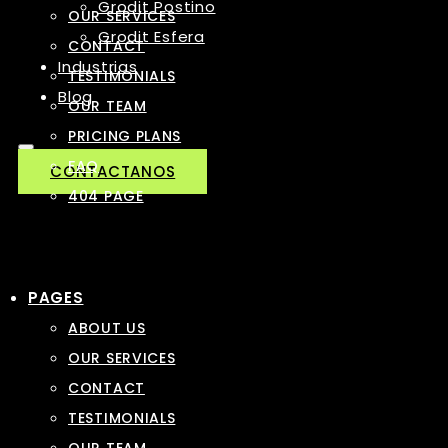
Grodit Postino
OUR SERVICES
Grodit Esfera
CONTACT
Industrias
TESTIMONIALS
Blog
OUR TEAM
PRICING PLANS
FAQ
CONTACTANOS
404 PAGE
PAGES
ABOUT US
OUR SERVICES
CONTACT
TESTIMONIALS