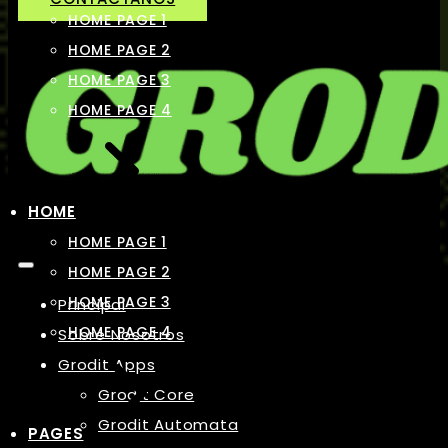
HOME PAGE 1
HOME PAGE 2
HOME PAGE 3
HOME PAGE 4
HOME
HOME PAGE 1
HOME PAGE 2
HOME PAGE 3
Principal
HOME PAGE 4
Sobre Nosotros
Grodit Apps
Grodit Core
Grodit Automata
PAGES