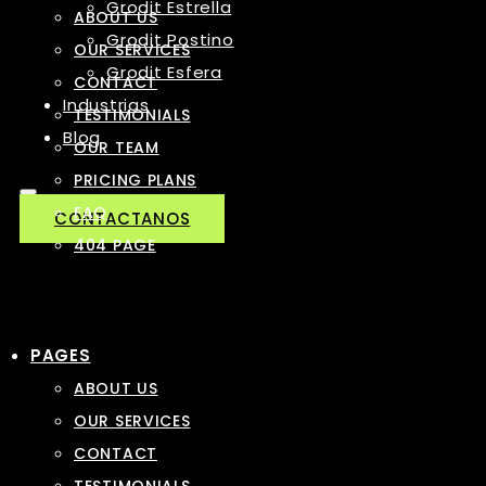
Grodit Estrella
ABOUT US
Grodit Postino
OUR SERVICES
Grodit Esfera
CONTACT
Industrias
TESTIMONIALS
Blog
OUR TEAM
PRICING PLANS
FAQ
CONTACTANOS
404 PAGE
PAGES
ABOUT US
OUR SERVICES
CONTACT