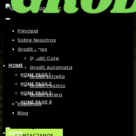
Principal
Sobre Nosotros
Grodit Apps
Grodit Core
HOME
Grodit Automata
HOME PAGE 1
Grodit Estrella
HOME PAGE 2
Grodit Postino
HOME PAGE 3
Grodit Esfera
HOME PAGE 4
Industrias
Blog
HOME
CONTACTANOS