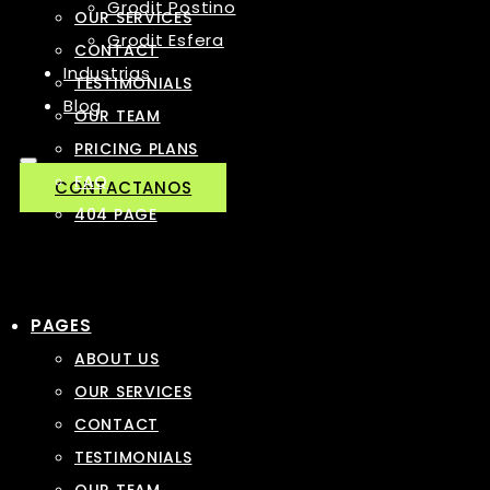
Grodit Postino
OUR SERVICES
Grodit Esfera
CONTACT
Industrias
TESTIMONIALS
Blog
OUR TEAM
PRICING PLANS
FAQ
CONTACTANOS
404 PAGE
PAGES
ABOUT US
OUR SERVICES
CONTACT
TESTIMONIALS