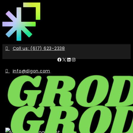
Skip
to
the
content
Call us: (617) 623-2338
Facebook
X
LinkedIn
Instagram
info@digon.com