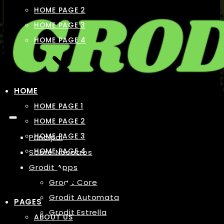
HOME PAGE 2
HOME PAGE 3
HOME PAGE 4
HOME
HOME PAGE 1
HOME PAGE 2
HOME PAGE 3
Principal
HOME PAGE 4
Sobre Nosotros
Grodit Apps
Grodit Core
Grodit Automata
PAGES
Grodit Estrella
ABOUT US