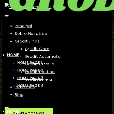
Principal
Sobre Nosotros
Grodit Apps
Grodit Core
HOME
Grodit Automata
HOME PAGE 1
Grodit Estrella
HOME PAGE 2
Grodit Postino
HOME PAGE 3
Grodit Esfera
HOME PAGE 4
Industrias
Blog
HOME
CONTACTANOS