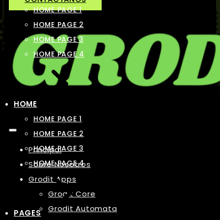
HOME PAGE 1
HOME PAGE 2
HOME PAGE 3
HOME PAGE 4
HOME
HOME PAGE 1
HOME PAGE 2
HOME PAGE 3
Principal
HOME PAGE 4
Sobre Nosotros
Grodit Apps
Grodit Core
Grodit Automata
PAGES