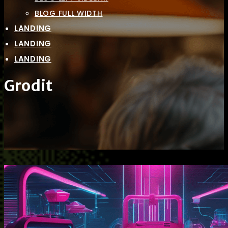
BLOG FULL WIDTH
LANDING
LANDING
LANDING
Grodit