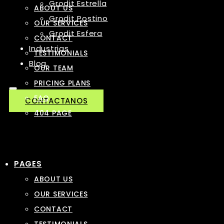
Grodit Estrella
ABOUT US
Grodit Postino
OUR SERVICES
Grodit Esfera
CONTACT
Industrias
TESTIMONIALS
Blog
OUR TEAM
PRICING PLANS
FAQ
CONTACTANOS
404 PAGE
PAGES
ABOUT US
OUR SERVICES
CONTACT