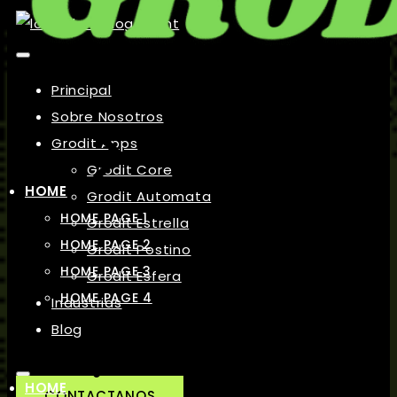
Principal
Sobre Nosotros
Grodit Apps
Grodit Core
HOME
Grodit Automata
HOME PAGE 1
Grodit Estrella
HOME PAGE 2
Grodit Postino
HOME PAGE 3
Grodit Esfera
HOME PAGE 4
Industrias
Blog
HOME
CONTACTANOS