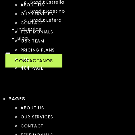
Grodit Estrella
ABOUT US
Grodit Postino
OUR SERVICES
Grodit Esfera
CONTACT
Industrias
TESTIMONIALS
Blog
OUR TEAM
PRICING PLANS
FAQ
CONTACTANOS
404 PAGE
PAGES
ABOUT US
OUR SERVICES
CONTACT