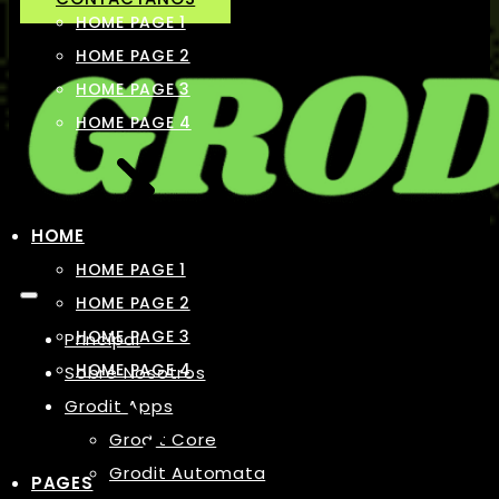
HOME PAGE 1
HOME PAGE 2
HOME PAGE 3
HOME PAGE 4
HOME
HOME PAGE 1
HOME PAGE 2
HOME PAGE 3
Principal
HOME PAGE 4
Sobre Nosotros
Grodit Apps
Grodit Core
Grodit Automata
PAGES