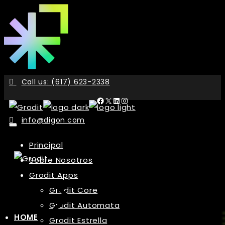
Skip
to
the
content
Call us: (617) 623-2338
Facebook
X
LinkedIn
Instagram
info@digon.com
Principal
Sobre Nosotros
Grodit Apps
Grodit Core
Grodit Automata
HOME
Grodit Estrella