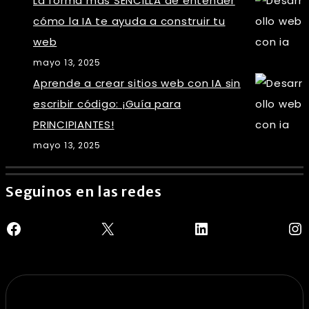
La forma más SENCILLA de entender
cómo la IA te ayuda a construir tu
web
mayo 13, 2025
Aprende a crear sitios web con IA sin
escribir código: ¡Guía para
PRINCIPIANTES!
mayo 13, 2025
Seguinos en las redes
Facebook
X
LinkedIn
In