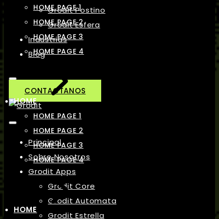
HOME PAGE 1
Grodit Postino
HOME PAGE 2
Grodit Esfera
HOME PAGE 3
Industrias
HOME PAGE 4
Blog
CONTACTANOS
HOME
HOME PAGE 1
HOME PAGE 2
Principal
HOME PAGE 3
Sobre Nosotros
HOME PAGE 4
Grodit Apps
Grodit Core
Grodit Automata
HOME
Grodit Estrella