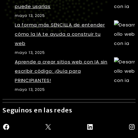
puede usarlas
mayo 13, 2025
La forma más SENCILLA de entender
cómo la IA te ayuda a construir tu
web
mayo 13, 2025
Aprende a crear sitios web con IA sin
escribir código: ¡Guía para
PRINCIPIANTES!
mayo 13, 2025
Seguinos en las redes
Facebook
X
LinkedIn
In