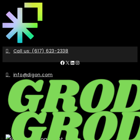
Skip
to
the
content
Call us: (617) 623-2338
Facebook
X
LinkedIn
Instagram
info@digon.com