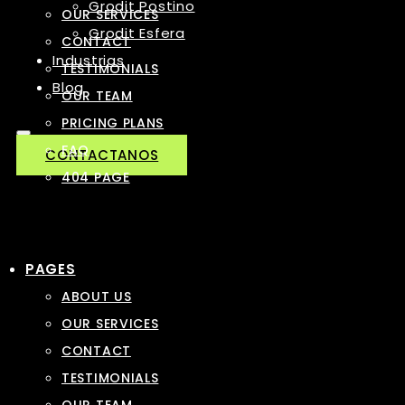
Grodit Postino
OUR SERVICES
Grodit Esfera
CONTACT
Industrias
TESTIMONIALS
Blog
OUR TEAM
PRICING PLANS
FAQ
CONTACTANOS
404 PAGE
PAGES
ABOUT US
OUR SERVICES
CONTACT
TESTIMONIALS