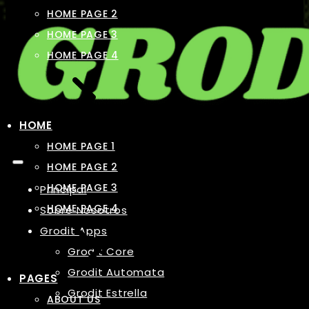
HOME PAGE 2
HOME PAGE 3
HOME PAGE 4
HOME
HOME PAGE 1
HOME PAGE 2
HOME PAGE 3
Principal
HOME PAGE 4
Sobre Nosotros
Grodit Apps
Grodit Core
Grodit Automata
PAGES
Grodit Estrella
ABOUT US