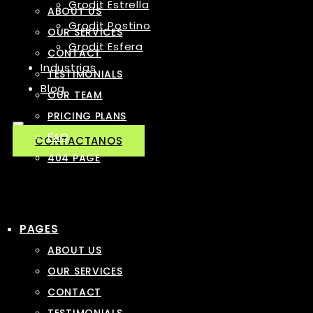
Grodit Estrella
ABOUT US
Grodit Postino
OUR SERVICES
Grodit Esfera
CONTACT
Industrias
TESTIMONIALS
Blog
OUR TEAM
PRICING PLANS
FAQ
CONTACTANOS
404 PAGE
PAGES
ABOUT US
OUR SERVICES
CONTACT