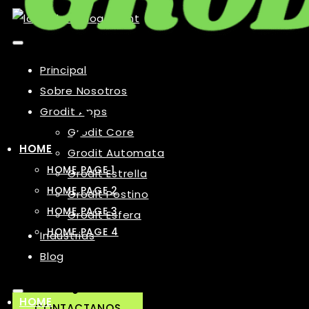
Principal
Sobre Nosotros
Grodit Apps
Grodit Core
HOME
Grodit Automata
HOME PAGE 1
Grodit Estrella
HOME PAGE 2
Grodit Postino
HOME PAGE 3
Grodit Esfera
HOME PAGE 4
Industrias
Blog
HOME
CONTACTANOS