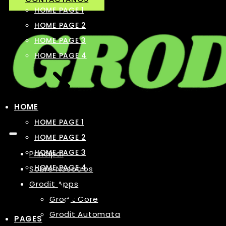
HOME PAGE 1
HOME PAGE 2
HOME PAGE 3
HOME PAGE 4
HOME
HOME PAGE 1
HOME PAGE 2
HOME PAGE 3
Principal
HOME PAGE 4
Sobre Nosotros
Grodit Apps
Grodit Core
Grodit Automata
PAGES