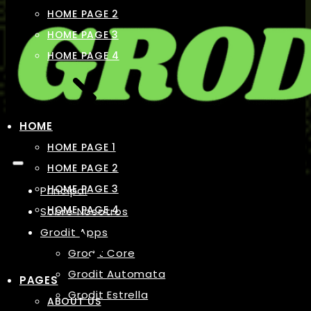
HOME PAGE 2
HOME PAGE 3
HOME PAGE 4
HOME
HOME PAGE 1
HOME PAGE 2
HOME PAGE 3
Principal
HOME PAGE 4
Sobre Nosotros
Grodit Apps
Grodit Core
Grodit Automata
PAGES
Grodit Estrella
ABOUT US