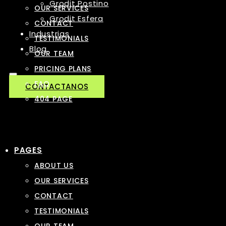
Grodit Postino
OUR SERVICES
Grodit Esfera
CONTACT
Industrias
TESTIMONIALS
Blog
OUR TEAM
PRICING PLANS
FAQ
CONTACTANOS
404 PAGE
PAGES
ABOUT US
OUR SERVICES
CONTACT
TESTIMONIALS