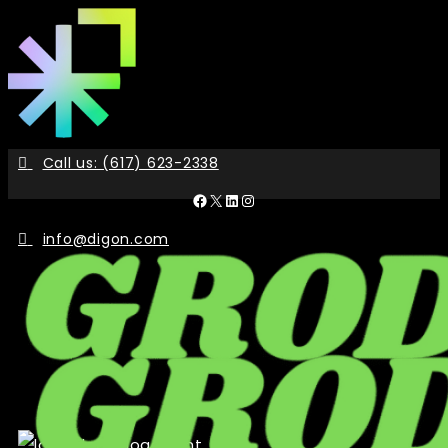
Skip
to
the
content
Call us: (617) 623-2338
Facebook
X
LinkedIn
Instagram
info@digon.com