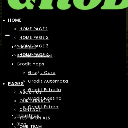
HOME
HOME PAGE 1
HOME PAGE 2
HOME PAGE 3
Principal
HOME PAGE 4
Sobre Nosotros
Grodit Apps
Grodit Core
Grodit Automata
PAGES
Grodit Estrella
ABOUT US
Grodit Postino
OUR SERVICES
Grodit Esfera
CONTACT
Industrias
TESTIMONIALS
Blog
OUR TEAM