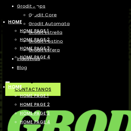
Grodit Apps
Grodit Core
HOME
Grodit Automata
HOME PAGE 1
Grodit Estrella
HOME PAGE 2
Grodit Postino
HOME PAGE 3
Grodit Esfera
HOME PAGE 4
Industrias
Blog
HOME
CONTACTANOS
HOME PAGE 1
HOME PAGE 2
HOME PAGE 3
HOME PAGE 4