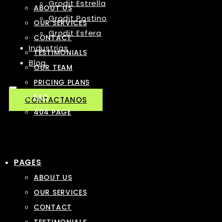
Grodit Estrella
ABOUT US
Grodit Postino
OUR SERVICES
Grodit Esfera
CONTACT
Industrias
TESTIMONIALS
Blog
OUR TEAM
PRICING PLANS
FAQ
CONTACTANOS
404 PAGE
PAGES
ABOUT US
OUR SERVICES
CONTACT