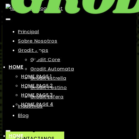
Principal
Sobre Nosotros
Grodit Apps
Grodit Core
HOME
Grodit Automata
HOME PAGE 1
Grodit Estrella
HOME PAGE 2
Grodit Postino
HOME PAGE 3
Grodit Esfera
HOME PAGE 4
Industrias
Blog
HOME
CONTACTANOS