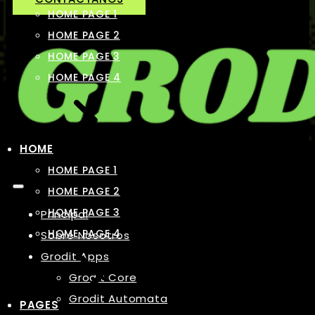
HOME PAGE 1
HOME PAGE 2
HOME PAGE 3
HOME PAGE 4
HOME
HOME PAGE 1
HOME PAGE 2
HOME PAGE 3
Principal
HOME PAGE 4
Sobre Nosotros
Grodit Apps
Grodit Core
Grodit Automata
PAGES