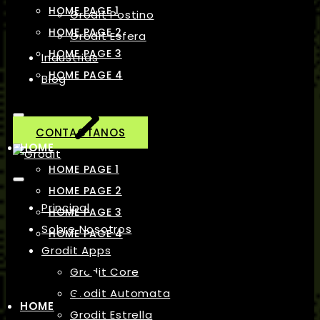
HOME PAGE 1
Grodit Postino
HOME PAGE 2
Grodit Esfera
HOME PAGE 3
Industrias
HOME PAGE 4
Blog
CONTACTANOS
HOME
HOME PAGE 1
HOME PAGE 2
Principal
HOME PAGE 3
Sobre Nosotros
HOME PAGE 4
Grodit Apps
Grodit Core
Grodit Automata
HOME
Grodit Estrella