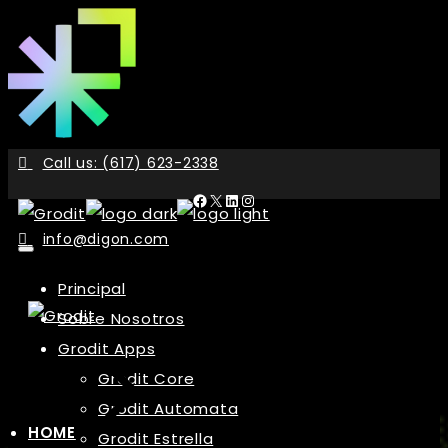
Skip
to
the
content
Call us: (617) 623-2338
Facebook
X
LinkedIn
Instagram
info@digon.com
Principal
Sobre Nosotros
Grodit Apps
Grodit Core
Grodit Automata
HOME
Grodit Estrella