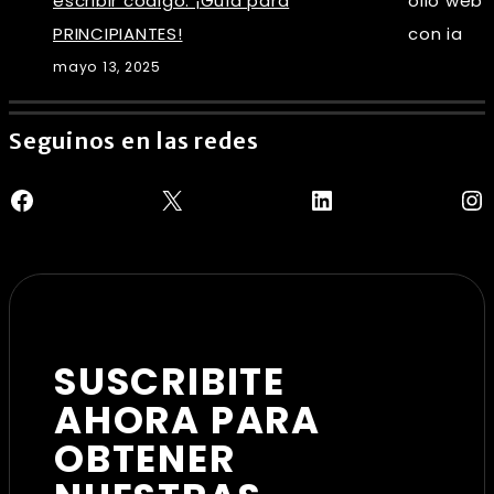
escribir código: ¡Guía para
PRINCIPIANTES!
mayo 13, 2025
Seguinos en las redes
Facebook
X
LinkedIn
In
SUSCRIBITE
AHORA PARA
OBTENER