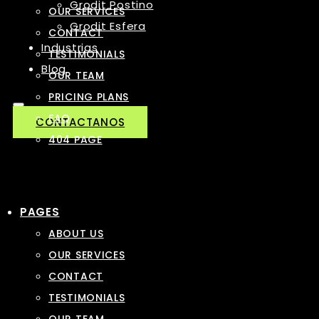
Grodit Postino
OUR SERVICES
Grodit Esfera
CONTACT
Industrias
TESTIMONIALS
Blog
OUR TEAM
PRICING PLANS
FAQ
CONTACTANOS
404 PAGE
PAGES
ABOUT US
OUR SERVICES
CONTACT
TESTIMONIALS