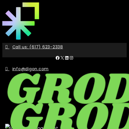
Skip
to
the
content
Call us: (617) 623-2338
Facebook
X
LinkedIn
Instagram
info@digon.com