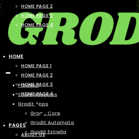
HOME PAGE 2
HOME PAGE 3
HOME PAGE 4
HOME
HOME PAGE 1
HOME PAGE 2
HOME PAGE 3
Principal
HOME PAGE 4
Sobre Nosotros
Grodit Apps
Grodit Core
Grodit Automata
PAGES
Grodit Estrella
ABOUT US