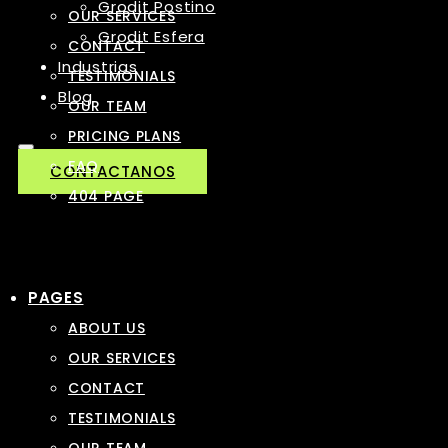
Grodit Postino
OUR SERVICES
Grodit Esfera
CONTACT
Industrias
TESTIMONIALS
Blog
OUR TEAM
PRICING PLANS
FAQ
CONTACTANOS
404 PAGE
PAGES
ABOUT US
OUR SERVICES
CONTACT
TESTIMONIALS