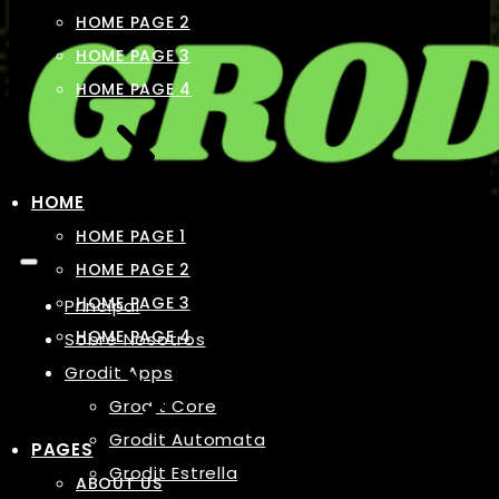
HOME PAGE 2
HOME PAGE 3
HOME PAGE 4
HOME
HOME PAGE 1
HOME PAGE 2
HOME PAGE 3
Principal
HOME PAGE 4
Sobre Nosotros
Grodit Apps
Grodit Core
Grodit Automata
PAGES
Grodit Estrella
ABOUT US