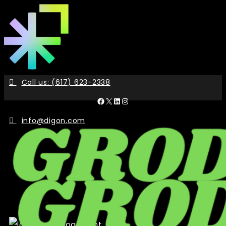
Skip
to
the
content
Call us: (617) 623-2338
Facebook
X
LinkedIn
Instagram
info@digon.com