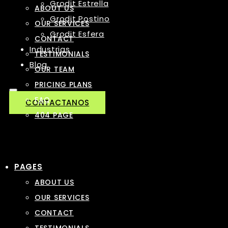
Grodit Estrella
ABOUT US
Grodit Postino
OUR SERVICES
Grodit Esfera
CONTACT
Industrias
TESTIMONIALS
Blog
OUR TEAM
PRICING PLANS
FAQ
CONTACTANOS
404 PAGE
PAGES
ABOUT US
OUR SERVICES
CONTACT