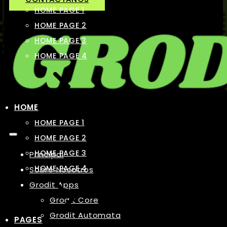
HOME PAGE 1
HOME PAGE 2
HOME PAGE 3
HOME PAGE 4
HOME
HOME PAGE 1
HOME PAGE 2
HOME PAGE 3
Principal
HOME PAGE 4
Sobre Nosotros
Grodit Apps
Grodit Core
Grodit Automata
PAGES