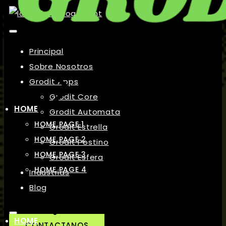
Principal
Sobre Nosotros
Grodit Apps
Grodit Core
HOME
Grodit Automata
HOME PAGE 1
Grodit Estrella
HOME PAGE 2
Grodit Postino
HOME PAGE 3
Grodit Esfera
HOME PAGE 4
Industrias
Blog
HOME
CONTACTANOS