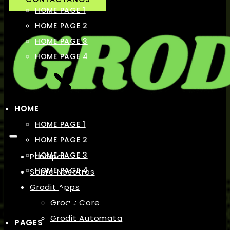
HOME PAGE 1
HOME PAGE 2
HOME PAGE 3
HOME PAGE 4
HOME
HOME PAGE 1
HOME PAGE 2
HOME PAGE 3
Principal
HOME PAGE 4
Sobre Nosotros
Grodit Apps
Grodit Core
Grodit Automata
PAGES