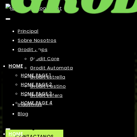
Principal
Sobre Nosotros
Grodit Apps
Grodit Core
HOME
Grodit Automata
HOME PAGE 1
Grodit Estrella
HOME PAGE 2
Grodit Postino
HOME PAGE 3
Grodit Esfera
HOME PAGE 4
Industrias
Blog
HOME
CONTACTANOS