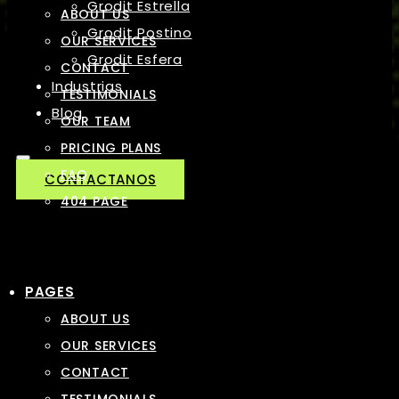
Grodit Estrella
ABOUT US
Grodit Postino
OUR SERVICES
Grodit Esfera
CONTACT
Industrias
TESTIMONIALS
Blog
OUR TEAM
PRICING PLANS
FAQ
CONTACTANOS
404 PAGE
PAGES
ABOUT US
OUR SERVICES
CONTACT