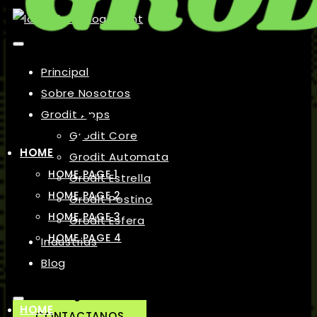
Principal
Sobre Nosotros
Grodit Apps
Grodit Core
HOME
Grodit Automata
HOME PAGE 1
Grodit Estrella
HOME PAGE 2
Grodit Postino
HOME PAGE 3
Grodit Esfera
HOME PAGE 4
Industrias
Blog
HOME
CONTACTANOS