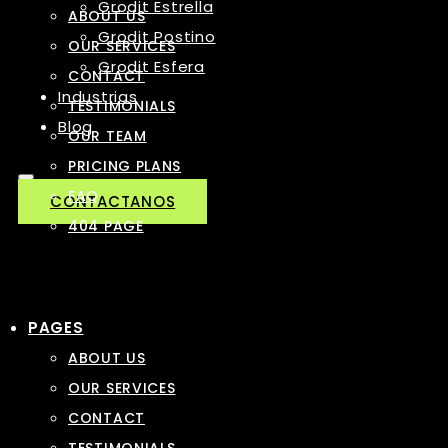
Grodit Estrella
ABOUT US
Grodit Postino
OUR SERVICES
Grodit Esfera
CONTACT
Industrias
TESTIMONIALS
Blog
OUR TEAM
PRICING PLANS
FAQ
CONTACTANOS
404 PAGE
PAGES
ABOUT US
OUR SERVICES
CONTACT