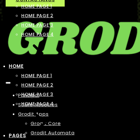
HOME PAGE 1
HOME PAGE 2
HOME PAGE 3
HOME PAGE 4
HOME
HOME PAGE 1
HOME PAGE 2
HOME PAGE 3
Principal
HOME PAGE 4
Sobre Nosotros
Grodit Apps
Grodit Core
Grodit Automata
PAGES