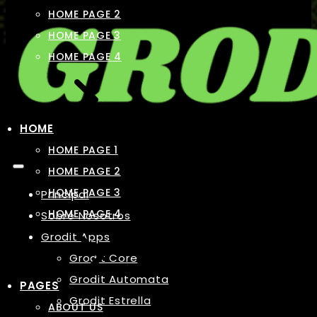
HOME PAGE 2
HOME PAGE 3
HOME PAGE 4
HOME
HOME PAGE 1
HOME PAGE 2
HOME PAGE 3
Principal
HOME PAGE 4
Sobre Nosotros
Grodit Apps
Grodit Core
Grodit Automata
PAGES
Grodit Estrella
ABOUT US