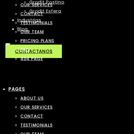
Grodit Postino
OUR SERVICES
Grodit Esfera
CONTACT
Industrias
TESTIMONIALS
Blog
OUR TEAM
PRICING PLANS
FAQ
CONTACTANOS
404 PAGE
PAGES
ABOUT US
OUR SERVICES
CONTACT
TESTIMONIALS