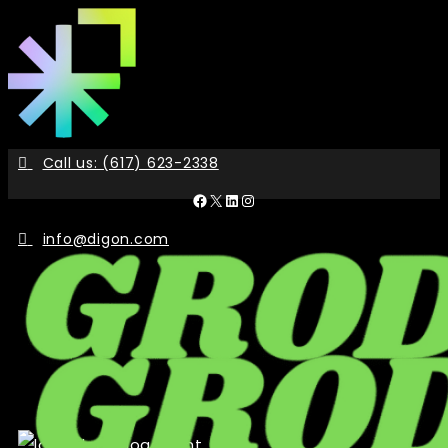
Skip
to
the
content
Call us: (617) 623-2338
Facebook
X
LinkedIn
Instagram
info@digon.com