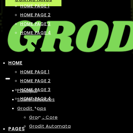
HOME PAGE 1
HOME PAGE 2
HOME PAGE 3
HOME PAGE 4
HOME
HOME PAGE 1
HOME PAGE 2
HOME PAGE 3
Principal
HOME PAGE 4
Sobre Nosotros
Grodit Apps
Grodit Core
Grodit Automata
PAGES