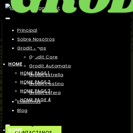
Principal
Sobre Nosotros
Grodit Apps
Grodit Core
HOME
Grodit Automata
HOME PAGE 1
Grodit Estrella
HOME PAGE 2
Grodit Postino
HOME PAGE 3
Grodit Esfera
HOME PAGE 4
Industrias
Blog
HOME
CONTACTANOS