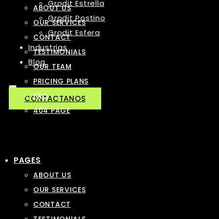
Grodit Estrella
ABOUT US
Grodit Postino
OUR SERVICES
Grodit Esfera
CONTACT
Industrias
TESTIMONIALS
Blog
OUR TEAM
PRICING PLANS
FAQ
CONTACTANOS
404 PAGE
PAGES
ABOUT US
OUR SERVICES
CONTACT