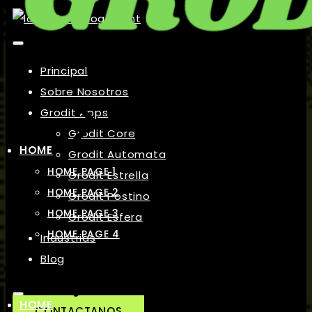
Principal
Sobre Nosotros
Grodit Apps
Grodit Core
HOME
Grodit Automata
HOME PAGE 1
Grodit Estrella
HOME PAGE 2
Grodit Postino
HOME PAGE 3
Grodit Esfera
HOME PAGE 4
Industrias
Blog
HOME
CONTACTANOS