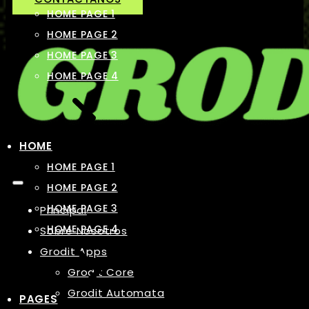
HOME PAGE 1
HOME PAGE 2
HOME PAGE 3
HOME PAGE 4
HOME
HOME PAGE 1
HOME PAGE 2
HOME PAGE 3
Principal
HOME PAGE 4
Sobre Nosotros
Grodit Apps
Grodit Core
Grodit Automata
PAGES