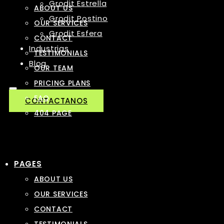
Grodit Estrella
ABOUT US
Grodit Postino
OUR SERVICES
Grodit Esfera
CONTACT
Industrias
TESTIMONIALS
Blog
OUR TEAM
PRICING PLANS
FAQ
CONTACTANOS
404 PAGE
PAGES
ABOUT US
OUR SERVICES
CONTACT