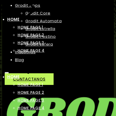
Grodit Apps
Grodit Core
HOME
Grodit Automata
HOME PAGE 1
Grodit Estrella
HOME PAGE 2
Grodit Postino
HOME PAGE 3
Grodit Esfera
HOME PAGE 4
Industrias
Blog
HOME
CONTACTANOS
HOME PAGE 1
HOME PAGE 2
HOME PAGE 3
HOME PAGE 4