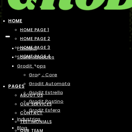
HOME
HOME PAGE 1
HOME PAGE 2
HOME PAGE 3
Principal
HOME PAGE 4
Sobre Nosotros
Grodit Apps
Grodit Core
Grodit Automata
PAGES
Grodit Estrella
ABOUT US
Grodit Postino
OUR SERVICES
Grodit Esfera
CONTACT
Industrias
TESTIMONIALS
Blog
OUR TEAM